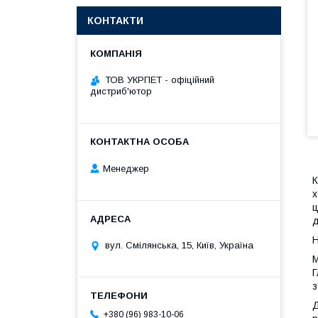
КОНТАКТИ
ТОВ УКРПЕТ - офіційний
дистриб'ютор
Менеджер
К
х
ц
д
Н
вул. Смілянська, 15, Київ, Україна
М
Г
з
Д
+380 (96) 983-10-06