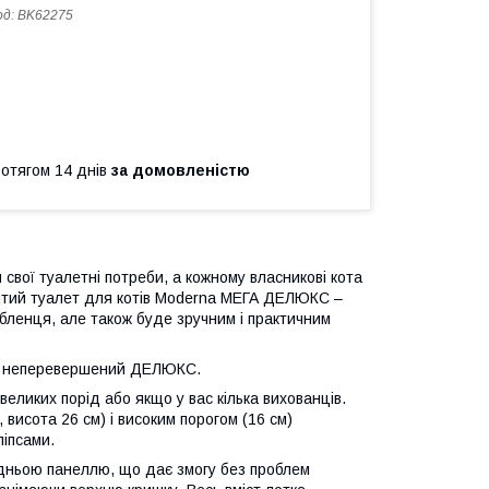
од:
BK62275
ротягом 14 днів
за домовленістю
свої туалетні потреби, а кожному власникові кота
ритий туалет для котів Moderna МЕГА ДЕЛЮКС –
бленця, але також буде зручним і практичним
А й неперевершений ДЕЛЮКС.
великих порід або якщо у вас кілька вихованців.
 висота 26 см) і високим порогом (16 см)
ліпсами.
дньою панеллю, що дає змогу без проблем