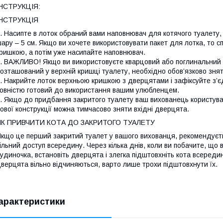
ІНСТРУКЦІЯ:
ІНСТРУКЦІЯ
. Насипте в лоток обраний вами наповнювач для котячого туалету,
ару – 5 см. Якщо ви хочете використовувати пакет для лотка, то сп
ришкою, а потім уже насипайте наповнювач.
. ВАЖЛИВО! Якщо ви використовуєте кварцовий або поглинальний г
озташований у верхній кришці туалету, необхідно обов’язково знят
. Накрийте лоток верхньою кришкою з дверцятами і зафіксуйте з’є
овністю готовий до використання вашим улюбленцем.
. Якщо до придбання закритого туалету ваш вихованець користував
ової конструкції можна тимчасово зняти вхідні дверцята.
ЯК ПРИВЧИТИ КОТА ДО ЗАКРИТОГО ТУАЛЕТУ
кщо це перший закритий туалет у вашого вихованця, рекомендуєть
ільний доступ всередину. Через кілька днів, коли ви побачите, щ
удиночка, встановіть дверцята і злегка підштовхніть кота всереди
верцята вільно відчиняються, варто лише трохи підштовхнути їх.
арактеристики