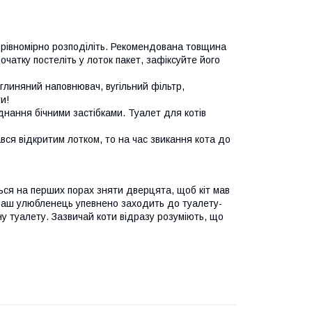
 рівномірно розподіліть. Рекомендована товщина
очатку постеліть у лоток пакет, зафіксуйте його
линяний наповнювач, вугільний фільтр,
и!
днання бічними застібками. Туалет для котів
ся відкритим лотком, то на час звикання кота до
ся на перших порах зняти дверцята, щоб кіт мав
о ваш улюбленець упевнено заходить до туалету-
ну туалету. Зазвичай коти відразу розуміють, що