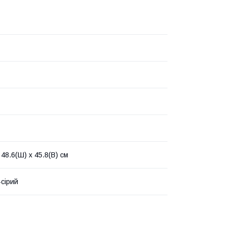
 48.6(Ш) х 45.8(В) см
сірий