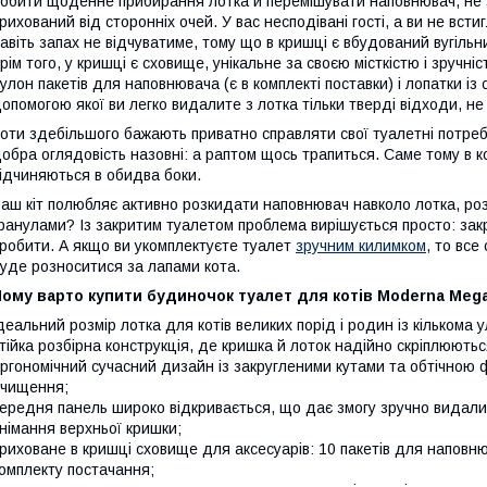
обити щоденне прибирання лотка й перемішувати наповнювач, не з
рихований від сторонніх очей. У вас несподівані гості, а ви не вст
авіть запах не відчуватиме, тому що в кришці є вбудований вугіль
рім того, у кришці є сховище, унікальне за своєю місткістю і зруч
улон пакетів для наповнювача (є в комплекті поставки) і лопатки і
опомогою якої ви легко видалите з лотка тільки тверді відходи, н
оти здебільшого бажають приватно справляти свої туалетні потреби
обра оглядовість назовні: а раптом щось трапиться. Саме тому в ко
ідчиняються в обидва боки.
аш кіт полюбляє активно розкидати наповнювач навколо лотка, роз
ранулами? Із закритим туалетом проблема вирішується просто: за
робити. А якщо ви укомплектуєте туалет
зручним килимком
, то все
уде розноситися за лапами кота.
ому варто купити будиночок туалет для котів Moderna Mega
деальний розмір лотка для котів великих порід і родин із кількома
тійка розбірна конструкція, де кришка й лоток надійно скріплюють
ргономічний сучасний дизайн із закругленими кутами та обтічною
чищення;
ередня панель широко відкривається, що дає змогу зручно видали
німання верхньої кришки;
риховане в кришці сховище для аксесуарів: 10 пакетів для напов
омплекту постачання;