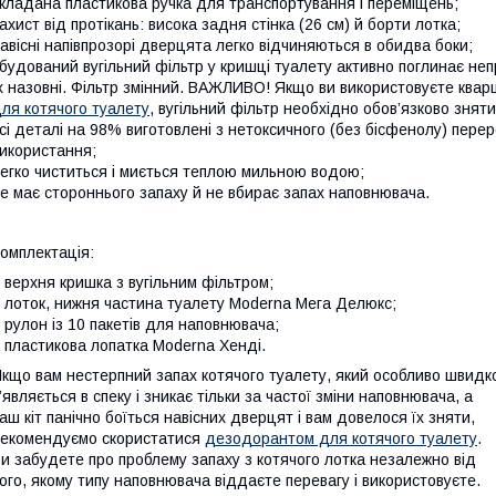
кладана пластикова ручка для транспортування і переміщень;
ахист від протікань: висока задня стінка (26 см) й борти лотка;
авісні напівпрозорі дверцята легко відчиняються в обидва боки;
будований вугільний фільтр у кришці туалету активно поглинає непр
х назовні. Фільтр змінний. ВАЖЛИВО! Якщо ви використовуєте ква
ля котячого туалету
, вугільний фільтр необхідно обов’язково зняти
сі деталі на 98% виготовлені з нетоксичного (без бісфенолу) пере
икористання;
егко чиститься і миється теплою мильною водою;
е має стороннього запаху й не вбирає запах наповнювача.
омплектація:
 верхня кришка з вугільним фільтром;
 лоток, нижня частина туалету Moderna Мега Делюкс;
 рулон із 10 пакетів для наповнювача;
 пластикова лопатка Moderna Хенді.
кщо вам нестерпний запах котячого туалету, який особливо швидк
’являється в спеку і зникає тільки за частої зміни наповнювача, а
аш кіт панічно боїться навісних дверцят і вам довелося їх зняти,
екомендуємо скористатися
дезодорантом для котячого туалету
.
и забудете про проблему запаху з котячого лотка незалежно від
ого, якому типу наповнювача віддаєте перевагу і використовуєте.