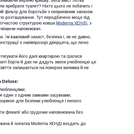
німаючи верхню кришку. Весь вміст лотка
игли прибрати туалет? Ніхто цього не побачить і
ний фільтр для боротьби з неприємним запахом.
ністю розташування. Тут передбачено місце під
з сітчастою структурою ковша
Moderna ХЕНДІ
, з
е чіпаючи наповнювач.
. Їм важливий захист, безпека і, як не дивно,
нструкції є напівпрозорі дверцята, що легко
тягувати його далі квартирою та гратися
криті борти й дах не дадуть змоги улюбленцю це
 сміття залишається на поверхні килимка й не
 Deluxe:
 улюбленцями;
ся один з одним замками-засувками;
 формою для безпеки улюбленця і легкого
ти фекалії або грудочки наповнювача без
нювача й лопатка Moderna ХЕНДІ входять до