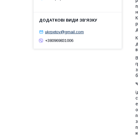
р
п
н
К
р
д
ukrpetov@gmail.com
К
+380969831006
д
в
В
г
з
б
Ч
і
с
е
о
п
з
п
к