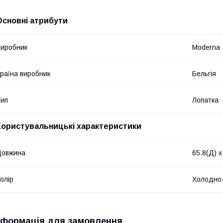
Основні атрибути
иробник
Moderna
раїна виробник
Бельгія
ип
Лопатка
Користувальницькі характеристики
Довжина
65.8(Д) х
олір
Холодно-
нформація для замовлення