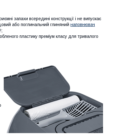
иємні запахи всередині конструкції і не випускає
рцовий або поглинальний глиняний
наповнювач
!;
робленого пластику преміум класу для тривалого
о