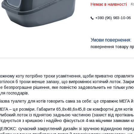
Немає в наявності
К
+380 (96) 983-10-06
повернення товару п
ожному коту потрібно трохи усамітнення, щоби приватно справляти 
отілося б трохи менше запаху, що випромінює котячий лоток. Зак
е безпрограшне рішення, яке повністю задовольнить не тільки улю
ля господарів.
азва туалету для котів говорить сама за себе: це справжнє МЕГ
ЕГА – це розміри. Габарити 65,8х48,6х45,8 см комфортні для котів 
либокий лоток із піднятою задньою частиною (захист від протікань,
’єднується з кришкою і надійно фіксується 4-ма міцними замками-к
ЕЛЮКС: сучасний закруглений дизайн зі зручною відкидною пере