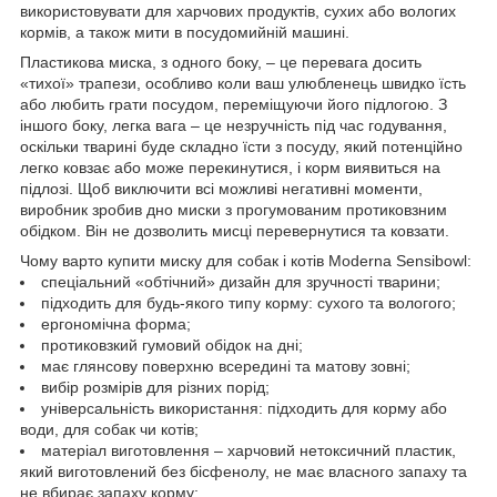
використовувати для харчових продуктів, сухих або вологих
кормів, а також мити в посудомийній машині.
Пластикова миска, з одного боку, – це перевага досить
«тихої» трапези, особливо коли ваш улюбленець швидко їсть
або любить грати посудом, переміщуючи його підлогою. З
іншого боку, легка вага – це незручність під час годування,
оскільки тварині буде складно їсти з посуду, який потенційно
легко ковзає або може перекинутися, і корм виявиться на
підлозі. Щоб виключити всі можливі негативні моменти,
виробник зробив дно миски з прогумованим протиковзним
обідком. Він не дозволить мисці перевернутися та ковзати.
Чому варто купити миску для собак і котів Moderna Sensibowl:
спеціальний «обтічний» дизайн для зручності тварини;
підходить для будь-якого типу корму: сухого та вологого;
ергономічна форма;
протиковзкий гумовий обідок на дні;
має глянсову поверхню всередині та матову зовні;
вибір розмірів для різних порід;
універсальність використання: підходить для корму або
води, для собак чи котів;
матеріал виготовлення – харчовий нетоксичний пластик,
який виготовлений без бісфенолу, не має власного запаху та
не вбирає запаху корму;