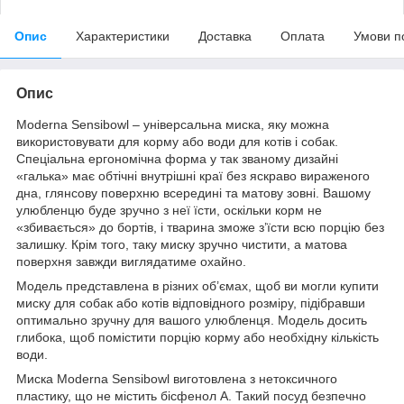
Опис
Характеристики
Доставка
Оплата
Умови п
Опис
Moderna Sensibowl – універсальна миска, яку можна
використовувати для корму або води для котів і собак.
Спеціальна ергономічна форма у так званому дизайні
«галька» має обтічні внутрішні краї без яскраво вираженого
дна, глянсову поверхню всередині та матову зовні. Вашому
улюбленцю буде зручно з неї їсти, оскільки корм не
«збивається» до бортів, і тварина зможе з’їсти всю порцію без
залишку. Крім того, таку миску зручно чистити, а матова
поверхня завжди виглядатиме охайно.
Модель представлена в різних об’ємах, щоб ви могли купити
миску для собак або котів відповідного розміру, підібравши
оптимально зручну для вашого улюбленця. Модель досить
глибока, щоб помістити порцію корму або необхідну кількість
води.
Миска Moderna Sensibowl виготовлена з нетоксичного
пластику, що не містить бісфенол А. Такий посуд безпечно