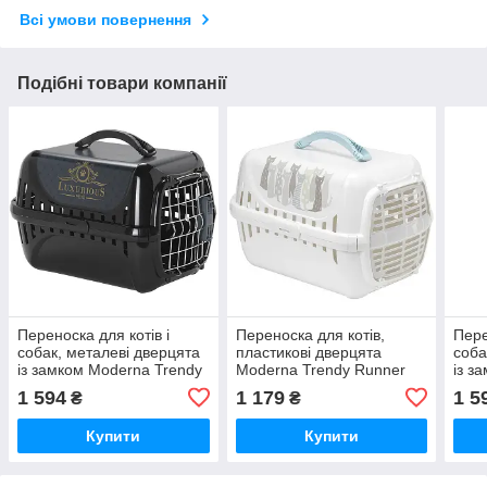
Всі умови повернення
Подібні товари компанії
Переноска для котів і
Переноска для котів,
Пере
собак, металеві дверцята
пластикові дверцята
соба
із замком Moderna Trendy
Moderna Trendy Runner
із з
Runner Luxurious чорний
Maasai 50х32х34.5см
Runn
1 594
1 179
1 5
₴
₴
50х32х34.5см
(T150027BE)
см (
(T153015AA)
Купити
Купити