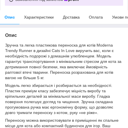
Опис
Характеристики
Доставка
Оплата
Умови п
Опис
Зручна та легка пластикова переноска для котів Moderna
Trendy Runner в дизайні Cats In Love виручить вас, коли є
необхідність подорожі з домашнім улюбленцем. Модель
гарантує транспортування з мінімальним стресом для кота за
дотримання повної безпеки, яка виключає ймовірність
раптової втечі тварини. Переноска розрахована для котів
вагою не більше 5 кг.
Модель легко збирається і розбирається за необхідності.
Пластик преміум класу забезпечує міцність виробу та
кріпильних деталей за мінімальної маси виробу. Гладка
поверхня полегшує догляд та чищення. Зручна складана
прогумована ручка має ергономічну форму, що дозволяє
довго тримати переноску з котом, руку «не ріже».
Переноску можна використовувати в приміщенні як спальне
місце для кота або компактний будиночок для ігор. Ваш