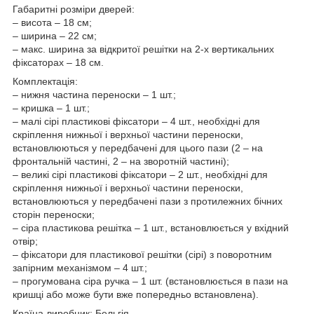
Габаритні розміри дверей:
– висота – 18 см;
– ширина – 22 см;
– макс. ширина за відкритої решітки на 2-х вертикальних
фіксаторах – 18 см.
Комплектація:
– нижня частина переноски – 1 шт.;
– кришка – 1 шт.;
– малі сірі пластикові фіксатори – 4 шт., необхідні для
скріплення нижньої і верхньої частини переноски,
встановлюються у передбачені для цього пази (2 – на
фронтальній частині, 2 – на зворотній частині);
– великі сірі пластикові фіксатори – 2 шт., необхідні для
скріплення нижньої і верхньої частини переноски,
встановлюються у передбачені пази з протилежних бічних
сторін переноски;
– сіра пластикова решітка – 1 шт., встановлюється у вхідний
отвір;
– фіксатори для пластикової решітки (сірі) з поворотним
запірним механізмом – 4 шт.;
– прогумована сіра ручка – 1 шт. (встановлюється в пази на
кришці або може бути вже попередньо встановлена).
Країна-виробник: Бельгія.