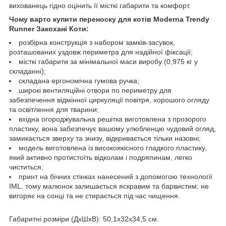
вихованець гідно оцінить її місткі габарити та комфорт.
Чому варто купити переноску для котів Moderna Trendy
Runner Закохані Коти:
розбірна конструкція з набором замків-засувок,
розташованих уздовж периметра для надійної фіксації;
місткі габарити за мінімальної маси виробу (0,975 кг у
складанні);
складана ергономічна гумова ручка;
широкі вентиляційні отвори по периметру для
забезпечення відмінної циркуляції повітря, хорошого огляду
та освітлення для тварини;
вхідна огороджувальна решітка виготовлена з прозорого
пластику, вона забезпечує вашому улюбленцю чудовий огляд,
замикається зверху та знизу, відкривається тільки назовні;
модель виготовлена із високоякісного гладкого пластику,
який активно протистоїть відколам і подряпинам, легко
чиститься;
принт на бічних стінках нанесений з допомогою технології
IML, тому малюнок залишається яскравим та барвистим, не
вигоряє на сонці та не стирається під час чищення.
Габаритні розміри (ДхШхВ): 50,1х32х34,5 см.