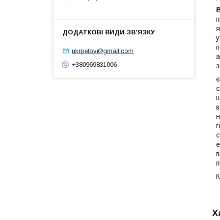
п
я
у
п
ukrpetov@gmail.com
а
+380969831006
з
є
с
ш
в
н
г
с
е
в
п
К
Х