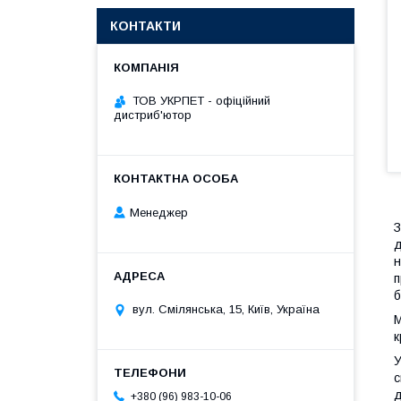
КОНТАКТИ
ТОВ УКРПЕТ - офіційний
дистриб'ютор
Менеджер
З
д
н
п
б
вул. Смілянська, 15, Київ, Україна
М
к
У
с
д
+380 (96) 983-10-06