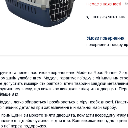
Немає в наявності
К
+380 (96) 983-10-06
повернення товару п
ручне та легке пластикове перенесення Moderna Road Runner 2 зда
омашнім улюбленцем. Модель гарантує поїздку з мінімальним стре
е допустить ймовірність раптової втечі тварини завдяки металевим
ружинному замку, що виключає випадкове відкриття дверцят. Пере
ільше 8 кг.
одель легко збирається і розбирається в міру необхідності. Пласти
ріпильних деталей при забезпеченні мінімальної маси виробу.
 приміщенні ви можете зняти дверцята, покласти всередину м’яку 
пальне місце або будиночок для ігор. Ваш вихованець гідно оцінить 
о неї перед подорожжю.