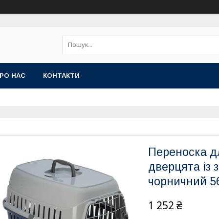
РО НАС
КОНТАКТИ
Переноска дл
дверцята із
чорничний 5
1 252 ₴