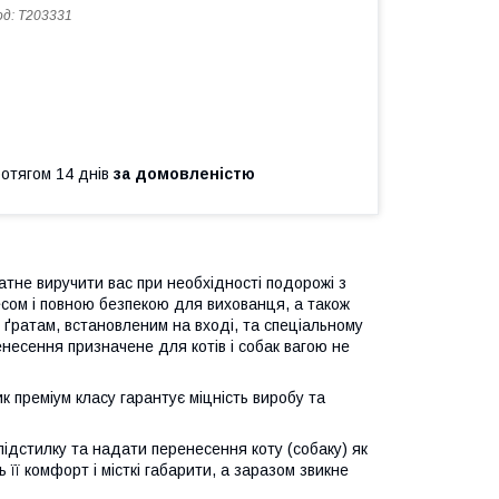
од:
T203331
ротягом 14 днів
за домовленістю
тне виручити вас при необхідності подорожі з
сом і повною безпекою для вихованця, а також
 ґратам, встановленим на вході, та спеціальному
несення призначене для котів і собак вагою не
к преміум класу гарантує міцність виробу та
підстилку та надати перенесення коту (собаку) як
її комфорт і місткі габарити, а заразом звикне