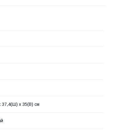
х 37,4(Ш) х 35(В) см
ий