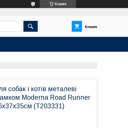
Кошик
Кошик
я собак і котів металеві
 замком Moderna Road Runner
6х37х35см (T203331)