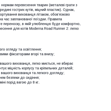
 нормам перевезення тварин (металеві грати з
редині гострих кутів, міцний пластик). Однак,
ртування вихованця літаком, обов’язково
 на час запланованої поїздки. Правила
те переноску, в якій улюбленцю буде комфортно,
енесення для котів Moderna Road Runner 2: легко
ого огляду та освітлення;
вими фіксаторами вгорі та внизу;
 вашого вихованця, легко миється, не вбирає
нтує міцність корпусу та кріпильних деталей;
 вашого вихованця та легкого догляду;
нем безпеки до сидіння;
іні порід вагою до 8 кг.