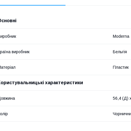
Основні
иробник
Moderna
раїна виробник
Бельгія
атеріал
Пластик
Користувальницькі характеристики
Довжина
56,4 (Д) 
олір
Чорничн