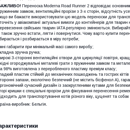
ВАЖЛИВО!
Переноска Moderna Road Runner 2 відповідає основним
ружинним замком, вентиляційні прорізи з 3-х сторін, відсутність усе
кщо ви бажаєте використовувати цю модель переноски для транспо
точніть у авіакомпанії актуальні вимоги до контейнерів для тварин
еревезення свійських тварин IATA регулярно змінюються. Вибирай
 також зручно встати, лягти і повернутися. Чому варто купити пер
бирається і розбирається в міру потреби;
мні габарити при мінімальній масі самого виробу;
кладна зручна ручка;
ирокі 3-сторонні вентиляційні отвори для циркуляції повітря, кращ
хідні огороджувальні металеві грати з пружинним замком та метале
а 98% виготовлена з переробленого пластику преміум класу;
ладкий пластик стійкий до механічних пошкоджень та гострих кігтів
торонні запахи, екологічно безпечний (не містить бісфенол А), гара
ргономічний сучасний дизайн із заокругленими кутами для безпеки
горі кришки є спеціальні прорізи для фіксування перенесення реме
ідходить для транспортування котів різного віку, цуценят та собак м
раїна-виробник: Бельгія.
арактеристики