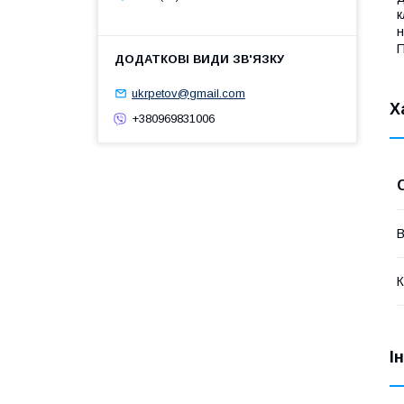
к
н
П
ukrpetov@gmail.com
Х
+380969831006
В
К
І