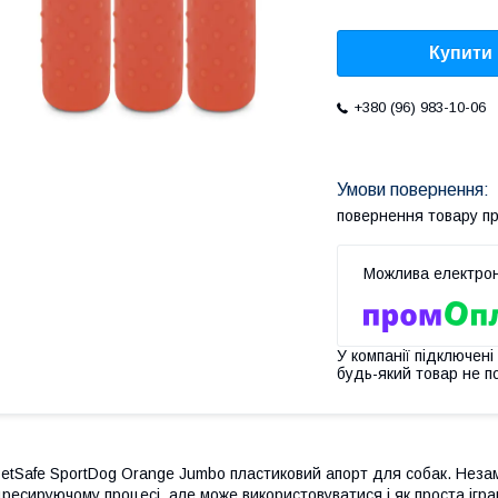
Купити
+380 (96) 983-10-06
повернення товару п
У компанії підключені
будь-який товар не п
etSafe SportDog Orange Jumbo пластиковий апорт для собак. Незам
ресируючому процесі, але може використовуватися і як проста ігра