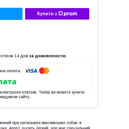
Купити з
ротягом 14 днів
за домовленістю
 електронні платежі. Тепер ви можете купити
окидаючи сайту.
інний при натисканні мисливських собак, в
шка. Апорт досить легкий, але має спеціальний