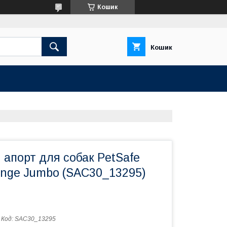
Кошик
Кошик
апорт для собак PetSafe
ange Jumbo (SAC30_13295)
Код:
SAC30_13295