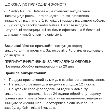
ЩО ОЗНАЧАЄ ПРИРОДНИЙ ЗАХИСТ?
Sentry Natural Defense – це комплекс натуральних
інсектицидів рослинного походження, які ефективно
знищують і відлякують бліх, кліщів і комарів від вашого собаки.
До складу засобу Sentry Natural Defense входять
натуральні пестициди, які не тільки ефективні, а й безпечні
для ваших улюбленців і членів сім’ї.
Важливо!
Уважно прочитайте інструкцію перед
використанням продукту. Застосовуйте його тільки відповідно
до інструкції.
ПРЕПАРАТ ЕФЕКТИВНИЙ ЗА РЕГУЛЯРНОЇ ОБРОБКИ.
Повторна обробка препаратом – за 29 днів.
Правила використання:
Продукт призначений тільки для зовнішнього застосування.
Не використовувати для цуценят молодше 12 тижнів.
Не купайте собаку впродовж 24 годин з моменту
використання крапель. Через 24 години оброблену тварину
можна купати тільки безсульфатними шампунями, інакше ви
знищите захисний шар, що утворився після нанесення
засобу, від бліх, кліщів і комарів.