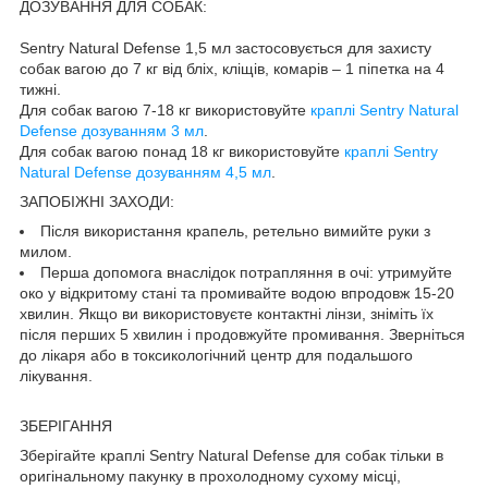
ДОЗУВАННЯ ДЛЯ СОБАК:
Sentry Natural Defense 1,5 мл застосовується для захисту
собак вагою до 7 кг від бліх, кліщів, комарів – 1 піпетка на 4
тижні.
Для собак вагою 7-18 кг використовуйте
краплі Sentry Natural
Defense дозуванням 3 мл
.
Для собак вагою понад 18 кг використовуйте
краплі Sentry
Natural Defense дозуванням 4,5 мл
.
ЗАПОБІЖНІ ЗАХОДИ:
Після використання крапель, ретельно вимийте руки з
милом.
Перша допомога внаслідок потрапляння в очі: утримуйте
око у відкритому стані та промивайте водою впродовж 15-20
хвилин. Якщо ви використовуєте контактні лінзи, зніміть їх
після перших 5 хвилин і продовжуйте промивання. Зверніться
до лікаря або в токсикологічний центр для подальшого
лікування.
ЗБЕРІГАННЯ
Зберігайте краплі Sentry Natural Defense для собак тільки в
оригінальному пакунку в прохолодному сухому місці,