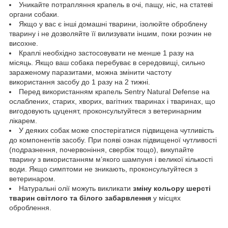
Уникайте потрапляння крапель в очі, пащу, ніс, на статеві
органи собаки.
Якщо у вас є інші домашні тварини, ізолюйте оброблену
тварину і не дозволяйте її вилизувати іншим, поки розчин не
висохне.
Краплі необхідно застосовувати не менше 1 разу на
місяць. Якщо ваш собака перебуває в середовищі, сильно
зараженому паразитами, можна змінити частоту
використання засобу до 1 разу на 2 тижні.
Перед використанням крапель Sentry Natural Defense на
ослаблених, старих, хворих, вагітних тваринах і тваринах, що
вигодовують цуценят, проконсультуйтеся з ветеринарним
лікарем.
У деяких собак може спостерігатися підвищена чутливість
до компонентів засобу. При появі ознак підвищеної чутливості
(подразнення, почервоніння, свербіж тощо), викупайте
тварину з використанням м’якого шампуня і великої кількості
води. Якщо симптоми не зникають, проконсультуйтеся з
ветеринаром.
Натуральні олії можуть викликати
зміну кольору шерсті
тварин світлого та білого забарвлення
у місцях
оброблення.