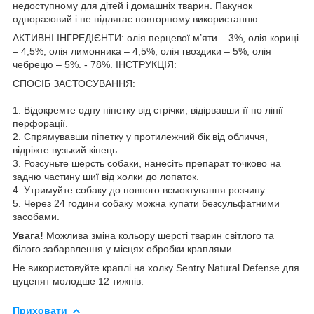
недоступному для дітей і домашніх тварин. Пакунок
одноразовий і не підлягає повторному використанню.
АКТИВНІ ІНГРЕДІЄНТИ: олія перцевої м’яти – 3%, олія кориці
– 4,5%, олія лимонника – 4,5%, олія гвоздики – 5%, олія
чебрецю – 5%. - 78%. ІНСТРУКЦІЯ:
СПОСІБ ЗАСТОСУВАННЯ:
1. Відокремте одну піпетку від стрічки, відірвавши її по лінії
перфорації.
2. Спрямувавши піпетку у протилежний бік від обличчя,
відріжте вузький кінець.
3. Розсуньте шерсть собаки, нанесіть препарат точково на
задню частину шиї від холки до лопаток.
4. Утримуйте собаку до повного всмоктування розчину.
5. Через 24 години собаку можна купати безсульфатними
засобами.
Увага!
Можлива зміна кольору шерсті тварин світлого та
білого забарвлення у місцях обробки краплями.
Не використовуйте краплі на холку Sentry Natural Defense для
цуценят молодше 12 тижнів.
Приховати