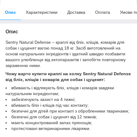
Опис
Характеристики
Доставка
Оплата
Умови п
Опис
Sentry Natural Defense – краплі від бліх, кліщів, комарів для
собак і цуценят вагою понад 18 кг. Засіб виготовлений на
основі натуральних інгредієнтів і здатний швидко позбавити
вашого улюбленця від ектопаразитів і запобігти повторному
зараженню ними.
Чому варто купити краплі на холку Sentry Natural Defense
від бліх, кліщів і комарів для собак і цуценят:
вбивають і відлякують бліх, кліщів і комарів завдяки
натуральним інгредієнтам;
забезпечують захист на 4 тижні;
вбивають бліх і кліщів під час контакту;
безпечні для дітей при контакті з обробленими тваринами;
безпечні для собак і цуценят від 12 тижнів;
мають концентрований запах прянощів;
протестовані ветеринарними лікарями.