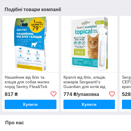
Подібні товари компанії
Нашийник від бліх та
Краплі від бліх, кліщів,
Serg
кліщів для собак малих
комарів Sergeant\'s
СЕР
порід Sentry Flea&Tick
Guardian для котів від
крапл
Collar Small (39518R1)
2.7кг (1.4мл - 3шт) діюча
кома
817
774
528
₴
₴/упаковка
речовина Етофенпрокс
15кг
(01140)
Купити
Купити
Про нас