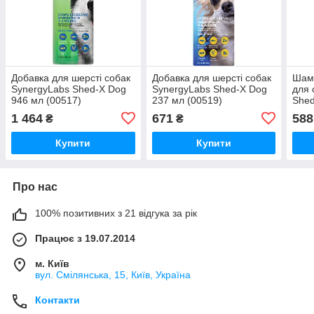
Добавка для шерсті собак
Добавка для шерсті собак
Шам
SynergyLabs Shed-X Dog
SynergyLabs Shed-X Dog
для 
946 мл (00517)
237 мл (00519)
She
(005
1 464
671
588
₴
₴
Купити
Купити
Про нас
100% позитивних з 21 відгука за рік
Працює з 19.07.2014
м. Київ
вул. Смілянська, 15, Київ, Україна
Контакти