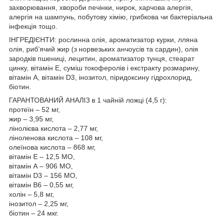
захворювання, хвороби печінки, нирок, харчова алергія,
алергія на шампунь, побутову хімію, грибкова чи бактеріальна
інфекція тощо.
ІНГРЕДІЄНТИ: рослинна олія, ароматизатор курки, лляна
олія, риб’ячий жир (з норвезьких анчоусів та сардин), олія
зародків пшениці, лецитин, ароматизатор тунця, стеарат
цинку, вітамін Е, суміш токоферолів і екстракту розмарину,
вітамін А, вітамін D3, інозитол, піридоксину гідрохлорид,
біотин.
ГАРАНТОВАНИЙ АНАЛІЗ в 1 чайній ложці (4,5 г):
протеїн – 52 мг,
жир – 3,95 мг,
лінолієва кислота – 2,77 мг,
ліноленова кислота – 108 мг,
олеїнова кислота – 868 мг,
вітамін E – 12,5 МО,
вітамін А – 906 МО,
вітамін D3 – 156 МО,
вітамін В6 – 0,55 мг,
холін – 5,8 мг,
інозитол – 2,25 мг,
біотин – 24 мкг.