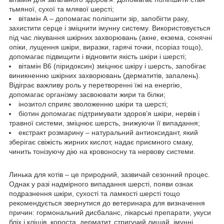
тьмяної, сухої та млявої шерсті;
вітамін А – допомагає поліпшити зір, запобігти раку,
захистити серце і зміцнити імунну систему. Використовується
під час лікування шкірних захворювань (акне, екзема, сонячні
опіки, лущення шкіри, виразки, гарячі точки, псоріаз тощо),
допомагає підвищити і відновити якість шкіри і шерсті;
вітамін B6 (піридоксин) зміцнює шкіру і шерсть, запобігає
виникненню шкірних захворювань (дерматитів, запалень).
Відіграє важливу роль у перетворенні їжі на енергію,
допомагає організму засвоювати жири та білки;
інозитол сприяє зволоженню шкіри та шерсті;
біотин допомагає підтримувати здоров’я шкіри, нервів і
травної системи, зміцнює шерсть, знижуючи її випадання;
екстракт розмарину – натуральний антиоксидант, який
зберігає свіжість жирних кислот, надає приємного смаку,
чинить тонізуючу дію на кровоносну та нервову системи.
Линька для котів – це природний, зазвичай сезонний процес.
Однак у разі надмірного випадання шерсті, появи ознак
подразнення шкіри, сухості та ламкості шерсті тощо
рекомендується звернутися до ветеринара для визначення
причин: гормональний дисбаланс, лікарські препарати, укуси
бліх і кліщів, короста, дерматит, стригучий лишай, імунні