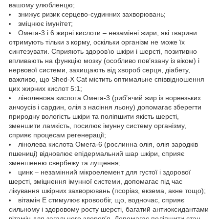
вашому улюбленцю;
знижує ризик серцево-судинних захворювань;
зміцнює імунітет;
Омега-3 і 6 жирні кислоти – незамінні жири, які тварини
отримують тільки з корму, оскільки організм не може їх
синтезувати. Сприяють здоров’ю шкіри і шерсті, позитивно
впливають на функцію мозку (особливо пов’язану із віком) і
нервової системи, захищають від хвороб серця, діабету,
важливо, що Shed-X Cat містить оптимальне співвідношення
цих жирних кислот 5:1;
ліноленова кислота Омега-3 (риб’ячий жир із норвезьких
анчоусів і сардин, олія з насіння льону) допомагає зберегти
природну вологість шкіри та поліпшити якість шерсті,
зменшити ламкість, посилює імунну систему організму,
сприяє процесам регенерації;
лінолева кислота Омега-6 (рослинна олія, олія зародків
пшениці) відновлює епідермальний шар шкіри, сприяє
зменшенню свербежу та лущення;
цинк – незамінний мікроелемент для густої і здорової
шерсті, зміцнення імунної системи, допомагає під час
лікування шкірних захворювань (псоріаз, екзема, акне тощо);
вітамін Е стимулює кровообіг, що, водночас, сприяє
сильному і здоровому росту шерсті, багатий антиоксидантами
вітамін для загального здоров’я. Допомагає поліпшити стан