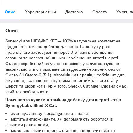
Опис
Характеристики
Доставка
Оплата
Умови п
Опис
SynergyLabs ШЕД-ІКС КЕТ – 100% натуральна комплексна
щоденна вітамінна добавка для котів. Гарантує у разі
правильного застосування через 3-6 тижнів зменшення
сезонної та несезонної линьки і поліпшення якості шерсті.
Склад розроблений за участю фахівців у галузі харчування
тварин, містить оптимальне співвідношення жирних кислот
Омега-3 і Омега-6 (5:1), вітамінів і мінералів, необхідних для
лікування, поліпшення і підтримання оптимального стану
шерсті та шкіри котів. Крім того, Shed-X Cat має чудовий смак,
який так люблять коти.
Чому варто купити вітамінну добавку для шерсті котів
SynergyLabs Shed-X Cat:
зменшує линьку, покращує якість шерсті;
містить антиоксиданти, які допомагають боротися із
вільними радикалами;
може сповільнити процес старіння і подовжити життя