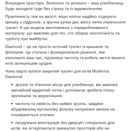
Всередині просторо, безпечно та затишно – ваш улюбленець
буде заходити туди без страху та із задоволенням.
Практичність теж на висоті: міцні кліпси надійно з’єднують
кришку з піддоном, а зручна ручка дає змогу легко переносити
туалет. А ще модель виготовлена з перероблюваного
матеріалу, що важливо для тих, хто обирає екологічність та
турботу про майбутнє.
Diamond – це не просто котячий туалет із кришкою та
фільтром. Це стильне і функціональне рішення, яке
економить ваш час, підтримує чистоту та робить життя вашого
кота затишнішим щодня.
Чому варто купити закритий туалет для котів Moderna
Diamond:
зручне та гігієнічне місце для улюбленця, він замінює
звичайний відкритий лоток і допомагає зробити гігієну
зручнішою та акуратнішою;
чистота та свіжість без зайвих зусиль: завдяки
вбудованому вугільному фільтру неприємні запахи не
поширюються оселею;
продумана конструкція без дверцят спеціально для
котів, які остерігаються замкнутих просторів або не