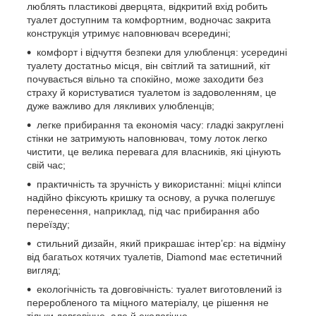
люблять пластикові дверцята, відкритий вхід робить
туалет доступним та комфортним, водночас закрита
конструкція утримує наповнювач всередині;
комфорт і відчуття безпеки для улюбленця: усередині
туалету достатньо місця, він світлий та затишний, кіт
почувається вільно та спокійно, може заходити без
страху й користуватися туалетом із задоволенням, це
дуже важливо для лякливих улюбленців;
легке прибирання та економія часу: гладкі закруглені
стінки не затримують наповнювач, тому лоток легко
чистити, це велика перевага для власників, які цінують
свій час;
практичність та зручність у використанні: міцні кліпси
надійно фіксують кришку та основу, а ручка полегшує
перенесення, наприклад, під час прибирання або
переїзду;
стильний дизайн, який прикрашає інтер’єр: на відміну
від багатьох котячих туалетів, Diamond має естетичний
вигляд;
екологічність та довговічність: туалет виготовлений із
переробленого та міцного матеріалу, це рішення не
тільки довговічне, але й екологічне.