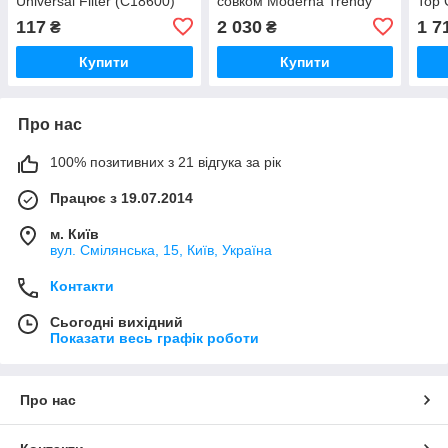
Universal Filter (C18600)
совком Moderna Trendy
Top 
Cat Cats in Love світло-
(AG
117
2 030
1 7
₴
₴
сірий (C235026CL)
Купити
Купити
Про нас
100% позитивних з 21 відгука за рік
Працює з 19.07.2014
м. Київ
вул. Смілянська, 15, Київ, Україна
Контакти
Сьогодні вихідний
Показати весь графік роботи
Про нас