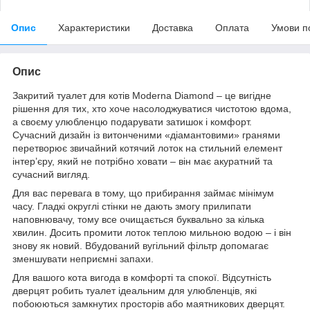
Опис
Характеристики
Доставка
Оплата
Умови п
Опис
Закритий туалет для котів Moderna Diamond – це вигідне
рішення для тих, хто хоче насолоджуватися чистотою вдома,
а своєму улюбленцю подарувати затишок і комфорт.
Сучасний дизайн із витонченими «діамантовими» гранями
перетворює звичайний котячий лоток на стильний елемент
інтер’єру, який не потрібно ховати – він має акуратний та
сучасний вигляд.
Для вас перевага в тому, що прибирання займає мінімум
часу. Гладкі округлі стінки не дають змогу прилипати
наповнювачу, тому все очищається буквально за кілька
хвилин. Досить промити лоток теплою мильною водою – і він
знову як новий. Вбудований вугільний фільтр допомагає
зменшувати неприємні запахи.
Для вашого кота вигода в комфорті та спокої. Відсутність
дверцят робить туалет ідеальним для улюбленців, які
побоюються замкнутих просторів або маятникових дверцят.